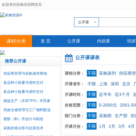
欢迎来到采购培训网首页
公开课
课程分类
首 页
公开课
内训课
培训
公开课课表
推荐公开课
不限
采购谈判
供应商管
课程分类：
供应商管理与采购成本降低
多品种小批量与准时交付
不限
上海
深圳
北京
开课省市：
多品种小批量与准时交付
不限
近半年
近3个月
开课时间：
精益生产（丰田TPS）丰田参
不限
0-2000元
2001-5
价格范围：
高效仓储管理与工厂物料配送
不限
采购部
生产部
供
部门分类：
塑胶（料）件设计与制造
不限
1月
2月
3月
4月
开课月份：
采购价格分析与估算技术