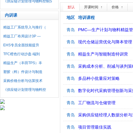
《供应链计划管理与物料控制S
默认
开课时间
↑
价格
↑
内训课
地区
培训课程
精益工厂系统导入与推行（
青岛
PMC—生产计划与物料精益
精益工厂布局设计3P —
青岛
现代仓储运营优化与降本管理
EHS专员全面技能提升
青岛
精益生产与智能制造特训营
TFC橙色行动沙盘-端到
精益生产（丰田TPS）丰
青岛
采购成本分析、削减与谈判策
塑胶（料）件设计与制造
青岛
多品种小批量应对策略
采购价格分析与估算技术
《供应链计划管理与物料控
青岛
数字化时代采购管理创新与采
青岛
工厂物流与仓储管理
青岛
采购供应链经理人数据分析与
青岛
项目管理最佳实践