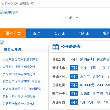
欢迎来到采购培训网首页
公开课
课程分类
首 页
公开课
内训课
培训
公开课课表
推荐公开课
不限
采购谈判
供应商管
课程分类：
供应商管理与采购成本降低
多品种小批量与准时交付
不限
上海
深圳
北京
开课省市：
多品种小批量与准时交付
不限
近半年
近3个月
开课时间：
精益生产（丰田TPS）丰田参
不限
0-2000元
2001-5
价格范围：
高效仓储管理与工厂物料配送
不限
采购部
生产部
供
部门分类：
塑胶（料）件设计与制造
不限
1月
2月
3月
4月
开课月份：
采购价格分析与估算技术