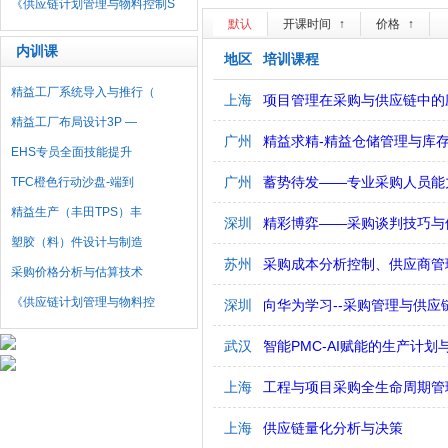
《供应链计划管理与物料控制S
默认
开课时间
↑
价格
↑
内训课
地区
培训课程
精益工厂系统导入与推行（
上海
项目管理在采购与供应链中的
精益工厂布局设计3P —
广州
精益求精-精益仓储管理与库
EHS专员全面技能提升
广州
蓄势待发——专业采购人员能
TFC橙色行动沙盘-端到
精益生产（丰田TPS）丰
深圳
精彩博弈——采购谈判技巧与
塑胶（料）件设计与制造
苏州
采购成本分析控制、供应商管
采购价格分析与估算技术
《供应链计划管理与物料控
深圳
向华为学习--采购管理与供应
武汉
智能PMC-AI赋能的生产计划
上海
工程与项目采购全生命周期管
上海
供应链量化分析与决策