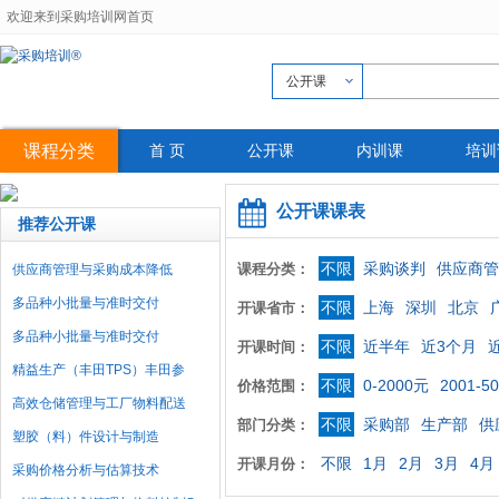
欢迎来到采购培训网首页
公开课
课程分类
首 页
公开课
内训课
培训
公开课课表
推荐公开课
不限
采购谈判
供应商管
课程分类：
供应商管理与采购成本降低
多品种小批量与准时交付
不限
上海
深圳
北京
开课省市：
多品种小批量与准时交付
不限
近半年
近3个月
开课时间：
精益生产（丰田TPS）丰田参
不限
0-2000元
2001-5
价格范围：
高效仓储管理与工厂物料配送
不限
采购部
生产部
供
部门分类：
塑胶（料）件设计与制造
不限
1月
2月
3月
4月
开课月份：
采购价格分析与估算技术