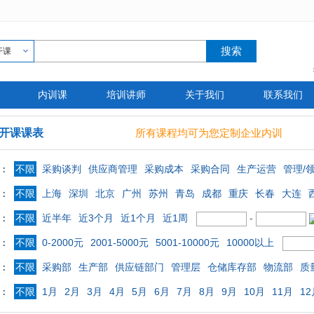
开课
内训课
培训讲师
关于我们
联系我们
开课课表
所有课程均可为您定制企业内训
不限
采购谈判
供应商管理
采购成本
采购合同
生产运营
管理/
：
不限
上海
深圳
北京
广州
苏州
青岛
成都
重庆
长春
大连
：
不限
近半年
近3个月
近1个月
近1周
-
：
不限
0-2000元
2001-5000元
5001-10000元
10000以上
：
不限
采购部
生产部
供应链部门
管理层
仓储库存部
物流部
质
：
不限
1月
2月
3月
4月
5月
6月
7月
8月
9月
10月
11月
12
：