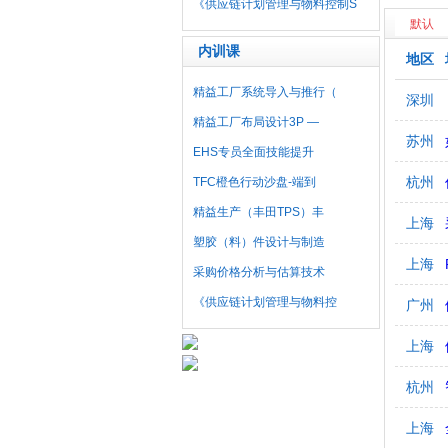
《供应链计划管理与物料控制S
默认
内训课
地区
精益工厂系统导入与推行（
深圳
精益工厂布局设计3P —
苏州
EHS专员全面技能提升
杭州
TFC橙色行动沙盘-端到
精益生产（丰田TPS）丰
上海
塑胶（料）件设计与制造
上海
采购价格分析与估算技术
《供应链计划管理与物料控
广州
上海
杭州
上海