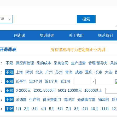
开课
内训课
培训讲师
关于我们
联系我们
开课课表
所有课程均可为您定制企业内训
不限
供应商管理
采购成本
采购合同
生产运营
管理/领导力
采
：
不限
上海
深圳
北京
广州
苏州
青岛
成都
重庆
长春
大连
：
不限
近半年
近3个月
近1个月
近1周
-
：
不限
0-2000元
2001-5000元
5001-10000元
10000以上
：
不限
采购部
生产部
供应链部门
管理层
仓储库存部
物流部
质
：
不限
1月
2月
3月
4月
5月
6月
7月
8月
9月
10月
11月
12
：