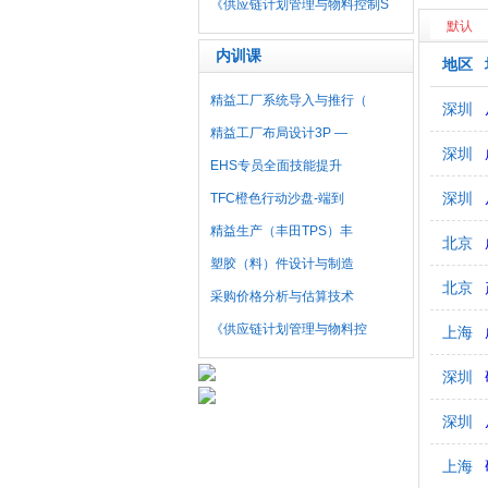
《供应链计划管理与物料控制S
默认
内训课
地区
精益工厂系统导入与推行（
深圳
精益工厂布局设计3P —
深圳
EHS专员全面技能提升
深圳
TFC橙色行动沙盘-端到
精益生产（丰田TPS）丰
北京
塑胶（料）件设计与制造
北京
采购价格分析与估算技术
《供应链计划管理与物料控
上海
深圳
深圳
上海