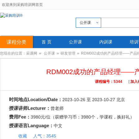
欢迎来到采购培训网首页
公开课
课程分类
首 页
公开课
内训课
培训
»
»
»
您现在的位置：
采课网
公开课
研发管理
RDM002成功的产品经理——产
RDM002成功的产品经理—
课程编号：5344
[
加入
时间地点Location/Date：
2023-10-26 至 2023-10-27 北京
授课讲师Lecturer：
曾老师
费用Fee：
3980元/位（
获赠学习币：3980个，学课程，换好礼
）
授课语言Language：
中文
收藏
人气：3545